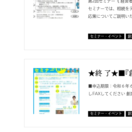
第2回セミナー《 経営
セミナーでは、相続を
応策についてご説明いた
セミナー・イベント
創
★終 了★■『創
■申込期限：令和６年６
しFAXしてください 
セミナー・イベント
創