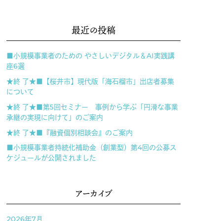
最近の投稿
■小規模事業者のための やさしいデジタル＆AI実践講
座6選
★終 了★■【桜井市】現代版「海石榴市」出店者募集
について
★終 了★■第5回セミナー 事例から学ぶ「円滑な事業
承継の実現に向けて」のご案内
★終 了★■『融資個別相談会』のご案内
■小規模事業者持続化補助金（創業型）第4回の公募ス
ケジュールが公開されました
アーカイブ
2026年7月