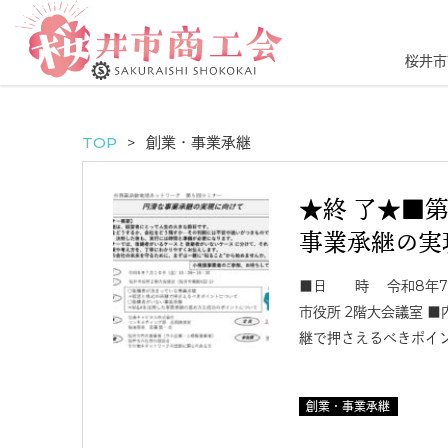
桜井市
TOP
創業・事業承継
★終 了★■
事業承継の実
■日 時 令和8年7月
市役所 2階大会議室 
継で押さえるべきポイ
創業・事業承継