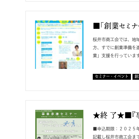
■「創業セミナー
桜井市商工会では、地
方、すでに創業準備を
業」支援を行っています
セミナー・イベント
創
★終 了★■『
■申込期限：２０２５年
記載し桜井市商工会まで