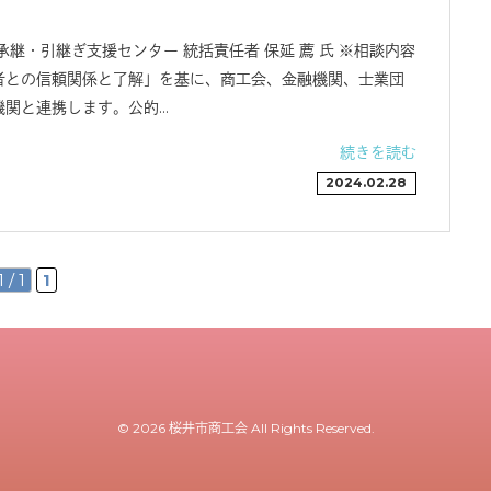
承継・引継ぎ支援センター 統括責任者 保延 薦 氏 ※相談内容
者との信頼関係と了解」を基に、商工会、金融機関、士業団
機関と連携します。公的…
続きを読む
2024.02.28
1 / 1
1
© 2026 桜井市商工会 All Rights Reserved.