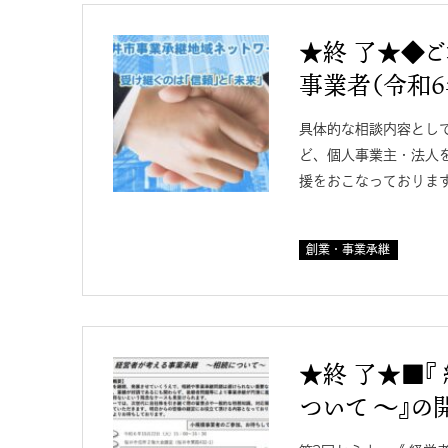
★終 了★◆ご
事業者（令和6
具体的な相談内容とし
ど、個人事業主・法人
援をおこなっております
創業・事業承継
★終 了★■『
ついて ～』の