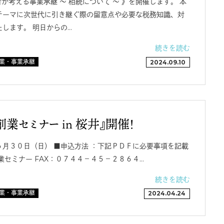
者が考える事業承継 ～ 相続について ～ 》を開催します。 本
テーマに次世代に引き継ぐ際の留意点や必要な税務知識、対
します。 明日からの…
続きを読む
業・事業承継
2024.09.10
業セミナー in 桜井』開催！
月３０日（日） ■申込方法 ：下記ＰＤＦに必要事項を記載
創業セミナー FAX：０７４４－４５－２８６４…
続きを読む
業・事業承継
2024.04.24