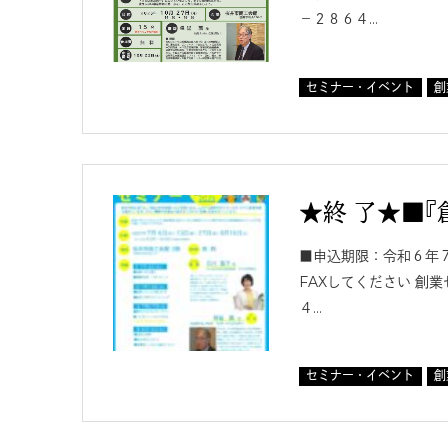
－２８６４…
セミナー・イベント
創
★終 了★■『創
■申込期限：令和６年７
FAXしてください 創
４…
セミナー・イベント
創