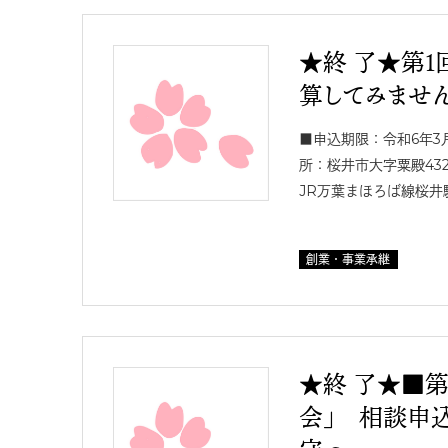
★終 了★第１
算してみませ
■申込期限：令和6年3
所：桜井市大字粟殿43
JR万葉まほろば線桜井
創業・事業承継
★終 了★■第
会」 相談申込