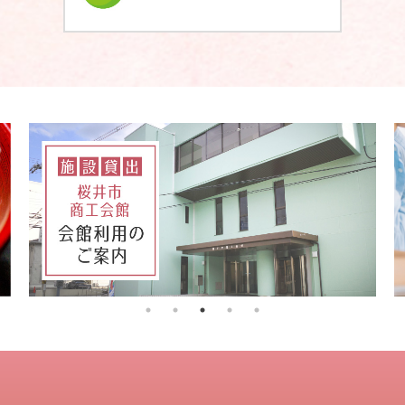
[桜井市事業承継地域ネットワーク （事務局代表：桜井市商
工振興課、HP運用：桜井市…
2025.11.19更新
2025.02.26
お知らせ
★終 了★■『２０２６年新春講演会
[桜井市事業承継地域ネットワーク （事務局代表：桜井市商
新採用戦略』のお知らせ
セミナー・イベント
工振興課、HP運用：桜井市…
2024.10.28
2025.11.17更新
[桜井市事業承継地域ネットワーク （事務局代表：桜井市商
★終 了★■『奈良イチ押し商品大商談
販路開拓・商談会
工振興課、HP運用：桜井市…
会in東京2026』のご案内
2024.10.02
2025.10.06更新
[上田化学工業株式会社] 2024年11月に金型温度調節器を導
★終 了★■『事業計画策定セミナー』
入いたします。
セミナー・イベント
のご案内
2024.09.10
2025.10.06更新
[桜井市事業承継地域ネットワーク （事務局代表：桜井市商
工振興課、HP運用：桜井市…
セミナー・イベント
★終 了★■『事業承継セミナー』のご
案内
創業・事業承継
2024.05.07
[桜井市事業承継地域ネットワーク （事務局代表：桜井市商
2025.09.19更新
工振興課、HP運用：桜井市…
★終 了★■『融資個別相談会』のご案