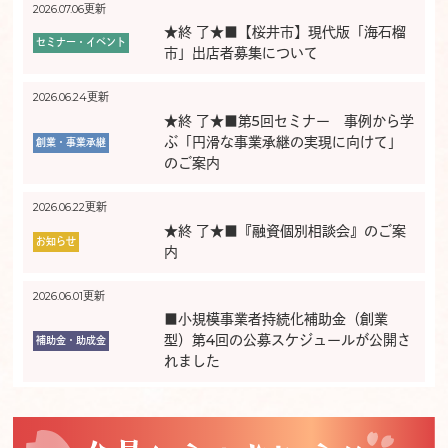
2026.07.06更新
★終 了★■【桜井市】現代版「海石榴
セミナー・イベント
市」出店者募集について
2026.06.24更新
★終 了★■第5回セミナー 事例から学
ぶ「円滑な事業承継の実現に向けて」
創業・事業承継
のご案内
2026.06.22更新
★終 了★■『融資個別相談会』のご案
お知らせ
内
2026.06.01更新
■小規模事業者持続化補助金（創業
型）第4回の公募スケジュールが公開さ
補助金・助成金
れました
2026.06.01更新
■小規模事業者持続化補助金（通常