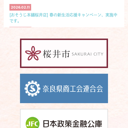
2026.04.02更新
2026.02.11
★終 了★■桜井市小規模事業者等IT化
支援事業補助金の応募が開始されまし
[おそうじ本舗桜井店] 春の新生活応援キャンペーン、実施中
補助金・助成金
た！
です。
2025.12.23
2026.03.12更新
[上田化学工業株式会社] 2026年 1月にチラーユニットを導
★終 了★■『旬の駅クロスウェイなか
販路開拓・商談会
入いたします。
まち店との個別商談会』のご案内
2025.11.05
2026.02.10更新
[おそうじ本舗桜井店] 年越し大掃除キャンペーン実施中で
■『さくらい応援クーポン2026 登録
す。
お知らせ
店舗募集』のお知らせ！！
2025.07.03
[おそうじ本舗桜井店] エアコンクリーニングまとめ割、キャ
2025.12.15更新
ンペーン実施中！
★終 了★■『商品ブランディングのた
めの手描きPOPセミナー！！』のお知
セミナー・イベント
2025.03.19
らせ
[上田化学工業株式会社] 2025年 5月に社員寮を移転いたし
ます。
2025.11.19更新
★終 了★■『人を惹きつける商品・サ
2025.02.26
セミナー・イベント
ービスの作り方セミナー』のお知らせ