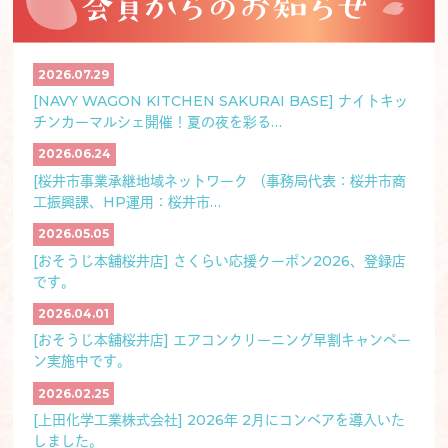
枠）第20回の公募スケジュールが公開
補助金・助成金
されました
2026.06.01更新
2026.07.29
セミナー・イベント
■「創業セミナーin桜井 2026」のご
[NAVY WAGON KITCHEN SAKURAI BASE] ナイトキッ
案内
創業・事業承継
チンカーマルシェ開催！夏の夜を彩る…
2026.06.24
2026.06.01更新
[桜井市事業承継地域ネットワーク （事務局代表：桜井市商
■令和8年度 起業支援金・シニア起業
工振興課、HP運用：桜井市…
補助金・助成金
支援金の公募が開始されます
2026.05.05
2026.05.27更新
[おそうじ本舗桜井店] さくらい応援クーポン2026、登録店
★終 了★■奈良県中小企業賃上げ環境
です。
整備支援補助金の公募が開始されてい
補助金・助成金
2026.04.01
ます！
[おそうじ本舗桜井店] エアコンクリーニング早割キャンペー
ン実施中です。
2026.04.16更新
★終 了★■ふるさと納税返礼品に係る
2026.02.25
お知らせ
地域内価値割合の書類ご提出のお願い
[上田化学工業株式会社] 2026年 2月にコンベアを導入いた
しました。