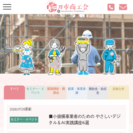
すべて
セミナー・イ
販路開拓・商
創業・事業承
補助金・助成
お知らせ
ベント
談会
継
金
2026.07.29更新
■小規模事業者のための やさしいデジ
セミナー・イベント
タル＆AI実践講座6選