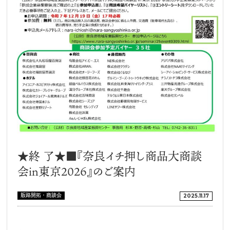
★終 了★■『奈良イチ押し商品大商談
会in東京2026』のご案内
販路開拓・商談会
2025.11.17