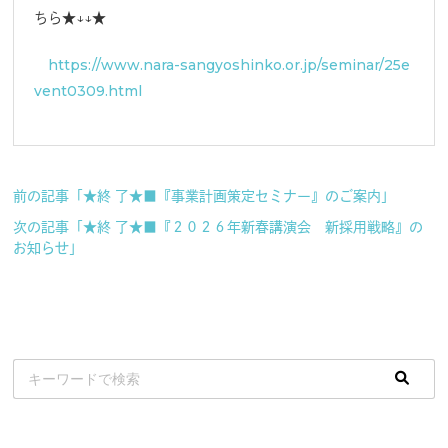
ちら★↓↓★
https://www.nara-sangyoshinko.or.jp/seminar/25e
vent0309.html
前の記事「★終 了★■『事業計画策定セミナー』のご案内」
次の記事「★終 了★■『２０２６年新春講演会 新採用戦略』の
お知らせ」