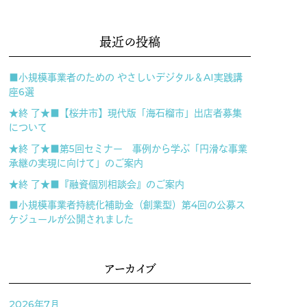
最近の投稿
■小規模事業者のための やさしいデジタル＆AI実践講
座6選
★終 了★■【桜井市】現代版「海石榴市」出店者募集
について
★終 了★■第5回セミナー 事例から学ぶ「円滑な事業
承継の実現に向けて」のご案内
★終 了★■『融資個別相談会』のご案内
■小規模事業者持続化補助金（創業型）第4回の公募ス
ケジュールが公開されました
アーカイブ
2026年7月