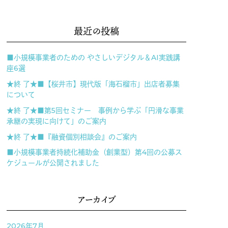
最近の投稿
■小規模事業者のための やさしいデジタル＆AI実践講
座6選
★終 了★■【桜井市】現代版「海石榴市」出店者募集
について
★終 了★■第5回セミナー 事例から学ぶ「円滑な事業
承継の実現に向けて」のご案内
★終 了★■『融資個別相談会』のご案内
■小規模事業者持続化補助金（創業型）第4回の公募ス
ケジュールが公開されました
アーカイブ
2026年7月