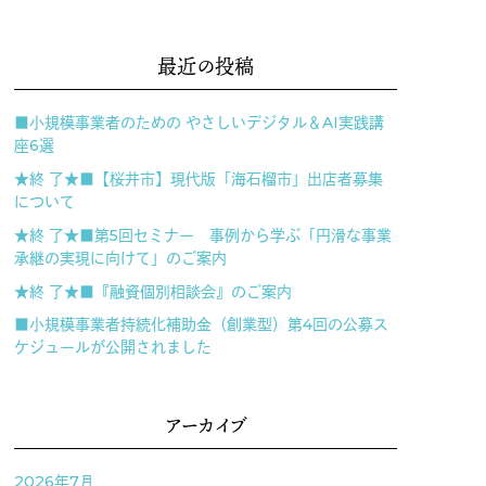
最近の投稿
■小規模事業者のための やさしいデジタル＆AI実践講
座6選
★終 了★■【桜井市】現代版「海石榴市」出店者募集
について
★終 了★■第5回セミナー 事例から学ぶ「円滑な事業
承継の実現に向けて」のご案内
★終 了★■『融資個別相談会』のご案内
■小規模事業者持続化補助金（創業型）第4回の公募ス
ケジュールが公開されました
アーカイブ
2026年7月