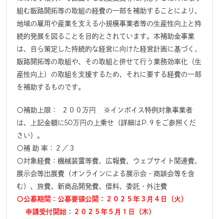
組む販路開拓等の取組の経費の一部を補助することにより、
地域の雇用や産業を支える小規模事業者等の生産性向上と持
続的発
展を図ることを目的とされています。本補助金事業
は、
自ら策定した持続的な経営に向けた経営計画に基づく、
販路開拓等の取組や、その取組と併せて行う業務効率化（
生
産性向上）の取組を支援するため、
それに要する経費の一部
を補助するものです。
〇補助上限： ２００万円 ※インボイス特例対象事業者
は、上記金額に50万円の上乗せ（
詳細はP.９をご参照くだ
さい）。
〇補 助 率：２／３
〇対象経費：機械装置等費、広報費、ウェブサイト関連費、
展示会等出展費（オンラインによる展示会・商談会等を含
む）、
旅費、新商品開発費、借料、委託・外注費
〇公募期間：公募要領公開：２０２５年３月４日（火）
申請受付開始：２０２５年５月１日（木）