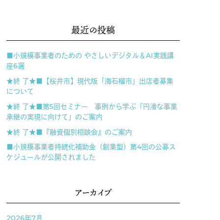
最近の投稿
■小規模事業者のための やさしいデジタル＆AI実践講
座6選
★終 了★■【桜井市】現代版「海石榴市」出店者募集
について
★終 了★■第5回セミナー 事例から学ぶ「円滑な事業
承継の実現に向けて」のご案内
★終 了★■『融資個別相談会』のご案内
■小規模事業者持続化補助金（創業型）第4回の公募ス
ケジュールが公開されました
アーカイブ
2026年7月