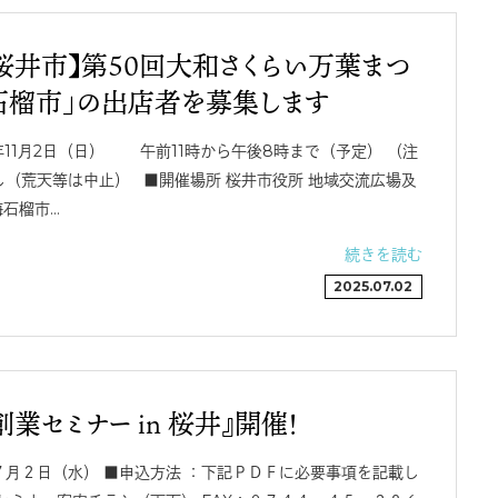
桜井市】第50回大和さくらい万葉まつ
石榴市」の出店者を募集します
1月2日（日） 午前11時から午後8時まで（予定） （注
（荒天等は中止） ■開催場所 桜井市役所 地域交流広場及
海石榴市…
続きを読む
2025.07.02
業セミナー in 桜井』開催！
月２日（水） ■申込方法 ：下記ＰＤＦに必要事項を記載し