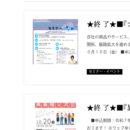
★終 了★■『
自社の商品やサービス
開拓、販路拡大を進め
０月１０日（金） ■申
セミナー・イベント
★終 了★■
■申込期限：令和７年
おります！ ※ウェブ申