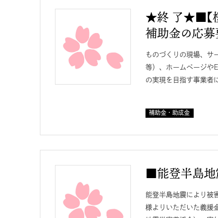
★終 了★■
補助金の応募
ものづくりの現場、サ
等）、ホームページやE
の実現を目指す事業者に
補助金・助成金
■能登半島地
能登半島地震により被
様よりいただいた義援金