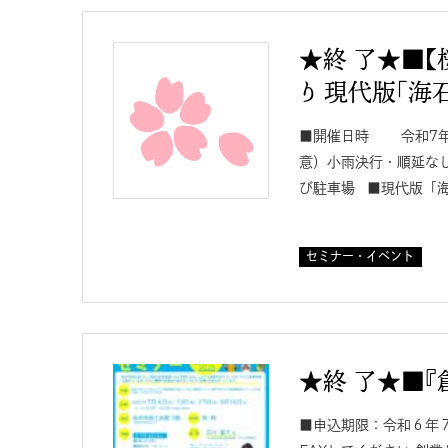
★終 了★■【
り 現代版「海
■開催日時 令和7年1
意）小雨決行・順延なし
び駐車場 ■現代版「
セミナー・イベント
★終 了★■『創
■申込期限：令和６年７