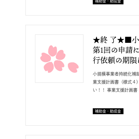
補助金・助成金
★終 了★■
第1回の申請に
行依頼の期限
小規模事業者持続化補
業支援計画書（様式４
い！！ 事業支援計画書
補助金・助成金