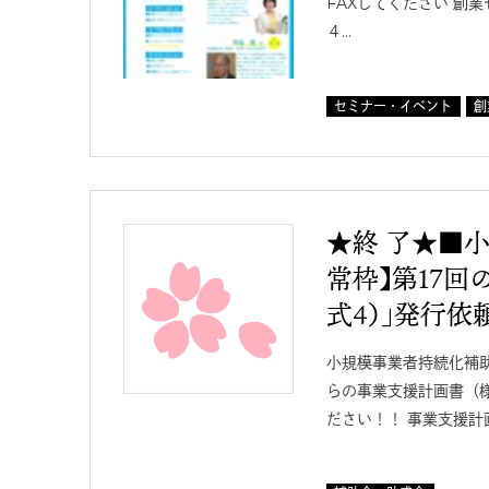
FAXしてください 創
４…
セミナー・イベント
創
★終 了★■
常枠】第17回
式４）」発行依
小規模事業者持続化補
らの事業支援計画書（
ださい！！ 事業支援計